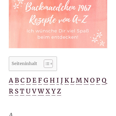
Seiteninhalt
A
B
C
D
E
F
G
H
I
J
K
L
M
N
O
P
Q
R
S
T
U
V
W
X
Y
Z
A