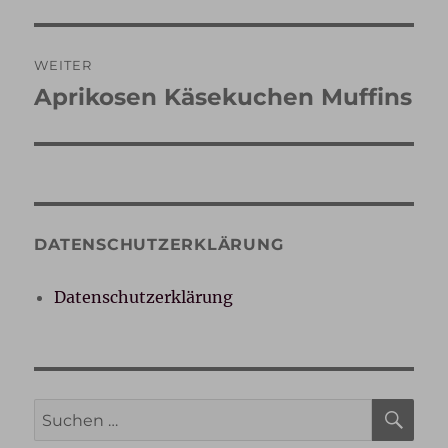
WEITER
Aprikosen Käsekuchen Muffins
Nächster
Beitrag:
DATENSCHUTZERKLÄRUNG
Datenschutzerklärung
SU
Suche
nach: