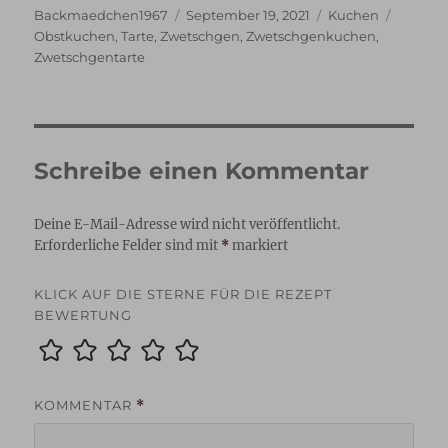
Autor
Veröffentlicht
Kategorien
Schlagw
Backmaedchen1967
September 19, 2021
Kuchen
am
Obstkuchen
,
Tarte
,
Zwetschgen
,
Zwetschgenkuchen
,
Zwetschgentarte
Schreibe einen Kommentar
Deine E-Mail-Adresse wird nicht veröffentlicht.
Erforderliche Felder sind mit
*
markiert
KLICK AUF DIE STERNE FÜR DIE REZEPT
BEWERTUNG
KOMMENTAR
*