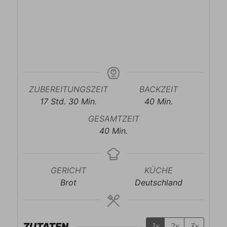
ZUBEREITUNGSZEIT
BACKZEIT
Stunden
Minuten
Minuten
17
Std.
30
Min.
40
Min.
GESAMTZEIT
Minuten
40
Min.
GERICHT
KÜCHE
Brot
Deutschland
ZUTATEN
1x
2x
3x