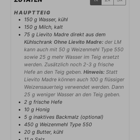
HAUPTTEIG
150
g
Wasser, kühl
150
g
Milch, kalt
75
g
Lievito Madre direkt aus dem
Kühlschrank
Ohne Lievito Madre:
der LM
kann auch mit 50 g Weizenmehl Type 550
sowie 25 g mehr Wasser im Teig ersetzt
werden. Zusätzlich noch 2-3 g frische
Hefe an den Teig geben.
Hinweis:
Statt
Lievito Madre können auch 100 g flüssiger
Weizensauerteig verwendet werden. Dann
25 g weniger Wasser an den Teig geben.
2
g
frische Hefe
10
g
Honig
5
g
inaktives Backmalz (optional)
450
g
Weizenmehl Type 550
20
g
Butter, kühl
11
g
Salz