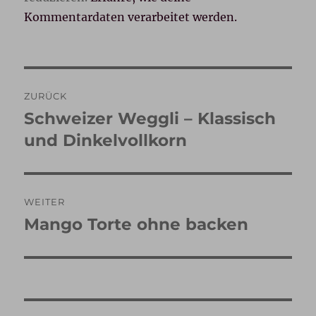
Kommentardaten verarbeitet werden.
Beitragsnavigation
ZURÜCK
Schweizer Weggli – Klassisch
Vorheriger
Beitrag:
und Dinkelvollkorn
WEITER
Mango Torte ohne backen
Nächster
Beitrag: