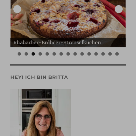
Erdbeer Gugelhupf
Er
0
1
2
3
4
5
HEY! ICH BIN BRITTA