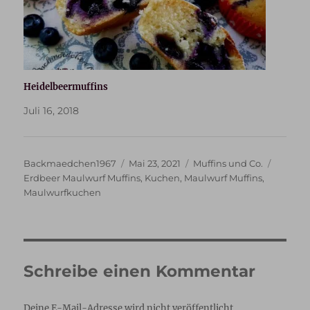
Heidelbeermuffins
Juli 16, 2018
Autor
Veröffentlicht
Kategorien
Schlag
Backmaedchen1967
Mai 23, 2021
Muffins und Co.
am
Erdbeer Maulwurf Muffins
,
Kuchen
,
Maulwurf Muffins
,
Maulwurfkuchen
Schreibe einen Kommentar
Deine E-Mail-Adresse wird nicht veröffentlicht.