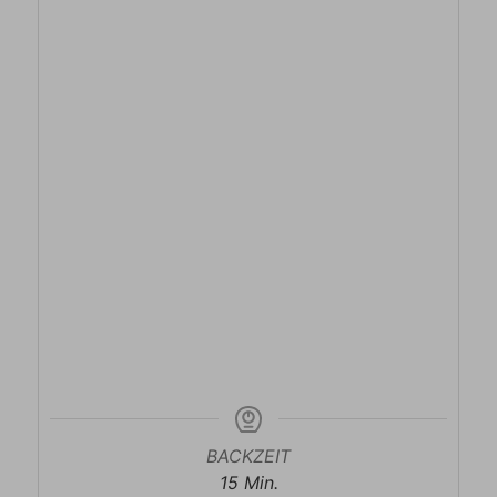
BACKZEIT
Minuten
15
Min.