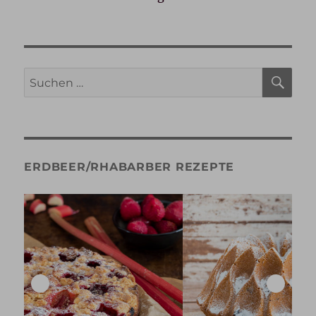
SU
Suche
nach:
ERDBEER/RHABARBER REZEPTE