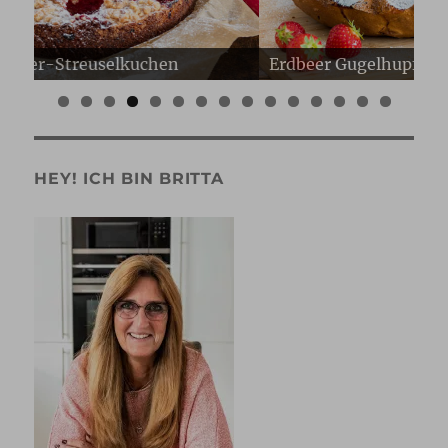
Erdbeer Gugelhupf
Er
0
1
2
3
4
5
HEY! ICH BIN BRITTA