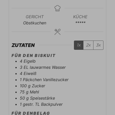
GERICHT
KÜCHE
Obstkuchen
*****
ZUTATEN
1x
2x
3x
FÜR DEN BISKUIT
4
Eigelb
3
EL
lauwarmes Wasser
4
Eiweiß
1
Päckchen
Vanillezucker
100
g
Zucker
75
g
Mehl
50
g
Speisestärke
1
gestr. TL
Backpulver
FÜR DENBELAG