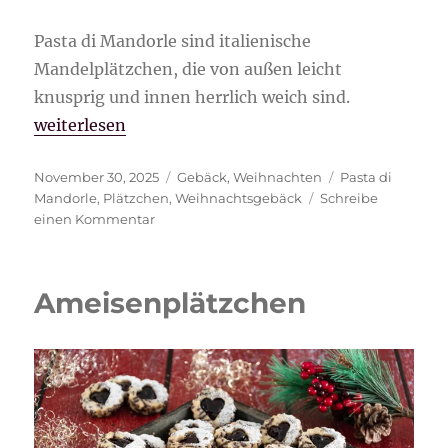
Pasta di Mandorle sind italienische
Mandelplätzchen, die von außen leicht
knusprig und innen herrlich weich sind.
„Pasta di Mandorle“
weiterlesen
Veröffentlicht
Kategorien
Schlagwörter
November 30, 2025
Gebäck
,
Weihnachten
Pasta di
am
Mandorle
,
Plätzchen
,
Weihnachtsgebäck
Schreibe
zu
einen Kommentar
Pasta
di
Mandorle
Ameisenplätzchen