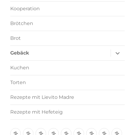
Kooperation
Brötchen
Brot
Unterme
Gebäck
anzeigen
Kuchen
Torten
Rezepte mit Lievito Madre
Rezepte mit Hefeteig
Über
Rezept-
Kooperation
Brötchen
Brot
Gebäck
Kuchen
Torten
Reze