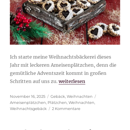
Ich starte meine Weihnachtsbäckerei dieses
Jahr mit leckeren Ameisenplätzchen, denn die
gemütliche Adventszeit kommt in großen
„Ameisenplätzchen“
Schritten auf uns zu.
weiterlesen
Veröffentlicht
Kategorien
Schlagwörter
November 16, 2025
Gebäck
,
Weihnachten
am
Ameisenplätzchen
,
Plätzchen
,
Weihnachten
,
zu
Weihnachtsgebäck
2 Kommentare
Ameisenplätzchen