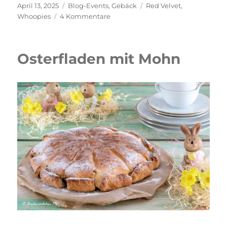
Veröffentlicht
Kategorien
Schlagwörter
April 13, 2025
Blog-Events
,
Gebäck
Red Velvet
,
am
zu
Whoopies
4 Kommentare
Red
Velvet
Whoopies
Osterfladen mit Mohn