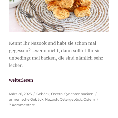
Kennt Ihr Nazook und habt sie schon mal
gegessen? …wenn nicht, dann solltet Ihr sie
unbedingt mal backen, die sind nämlich sehr
lecker.
„Nazook“
weiterlesen
Veröffentlicht
Kategorien
Schlagwört
März 26, 2025
Gebäck
,
Ostern
,
Synchronbacken
am
armenische Gebäck
,
Nazook
,
Ostergebäck
,
Ostern
zu
7 Kommentare
Nazook