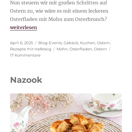
Nun steuern wir mit großen Schritten auf
Ostern zu, wie wäre es mit einem leckeren
Osterfladen mit Mohn zum Osterbrunch?
„Osterfladen mit Mohn“
weiterlesen
Veröffentlicht
Kategorien
April 6, 2025
Blog-Events
,
Gebäck
,
Kuchen
,
Ostern
,
am
Schlagwörter
Rezepte mit Hefeteig
Mohn
,
Osterfladen
,
Ostern
zu
17 Kommentare
Osterfladen
mit
Mohn
Nazook