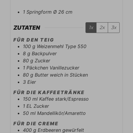
1 Springform Ø 26 cm
ZUTATEN
1x
2x
3x
FÜR DEN TEIG
100
g
Weizenmehl Type 550
8
g
Backpulver
80
g
Zucker
1
Päckchen
Vanillezucker
80
g
Butter weich in Stücken
3
Eier
FÜR DIE KAFFEETRÄNKE
150
ml
Kaffee stark/Espresso
1
EL
Zucker
50
ml
Mandellikör/Amaretto
FÜR DIE CREME
400
g
Erdbeeren gewürfelt