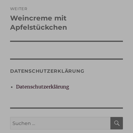
WEITER
Weincreme mit
Nächster
Beitrag:
Apfelstückchen
DATENSCHUTZERKLÄRUNG
Datenschutzerklärung
SU
Suche
nach: