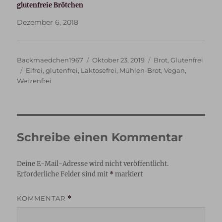
glutenfreie Brötchen
Dezember 6, 2018
Autor
Veröffentlicht
Kategorien
Backmaedchen1967
Oktober 23, 2019
Brot
,
Glutenfrei
Schlagwörter
am
Eifrei
,
glutenfrei
,
Laktosefrei
,
Mühlen-Brot
,
Vegan
,
Weizenfrei
Schreibe einen Kommentar
Deine E-Mail-Adresse wird nicht veröffentlicht.
Erforderliche Felder sind mit
*
markiert
KOMMENTAR
*