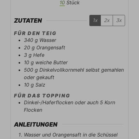
10
Stück
ZUTATEN
1x
2x
3x
FÜR DEN TEIG
340
g
Wasser
20
g
Orangensaft
3
g
Hefe
10
g
weiche Butter
500
g
Dinkelvollkornmehl selbst gemahlen
oder gekauft
10
g
Salz
FÜR DAS TOPPING
Dinkel-/Haferflocken oder auch 5 Korn
Flocken
ANLEITUNGEN
Wasser und Orangensaft in die Schüssel