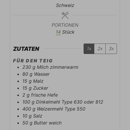
Schweiz
PORTIONEN
14
Stück
ZUTATEN
1x
2x
3x
FÜR DEN TEIG
230
g
Milch zimmerwarm
80
g
Wasser
15
g
Malz
15
g
Zucker
2
g
frische Hefe
100
g
Dinkelmehl Type 630 oder 812
400
g
Weizenmehl Type 550
10
g
Salz
50
g
Butter weich