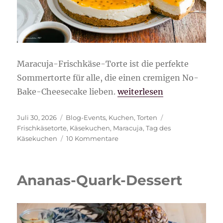
Maracuja-Frischkäse-Torte ist die perfekte
Sommertorte für alle, die einen cremigen No-
„Maracuja-Frischkäse-To
Bake-Cheesecake lieben.
weiterlesen
Veröffentlicht
Kategorien
Schlagwörter
Juli 30, 2026
Blog-Events
,
Kuchen
,
Torten
am
Frischkäsetorte
,
Käsekuchen
,
Maracuja
,
Tag des
zu
Käsekuchen
10 Kommentare
Maracuja-
Frischkäse-
Torte
Ananas-Quark-Dessert