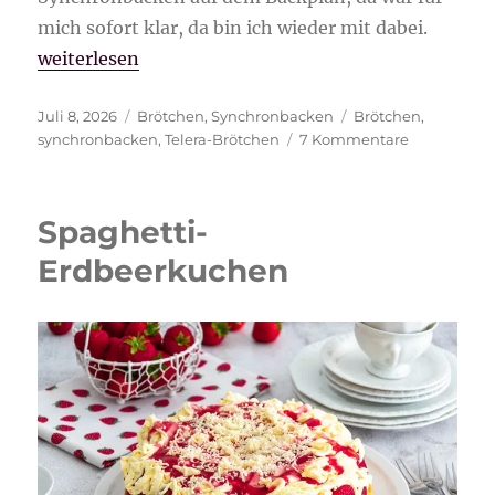
mich sofort klar, da bin ich wieder mit dabei.
„Telera-Brötchen“
weiterlesen
Veröffentlicht
Kategorien
Schlagwörter
Juli 8, 2026
Brötchen
,
Synchronbacken
Brötchen
,
am
zu
synchronbacken
,
Telera-Brötchen
7 Kommentare
Telera-
Brötchen
Spaghetti-
Erdbeerkuchen