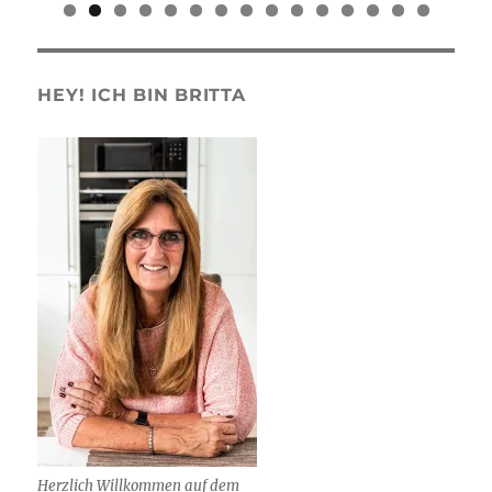
0
1
2
3
4
5
HEY! ICH BIN BRITTA
Herzlich Willkommen auf dem