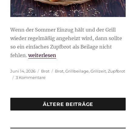
Wenn der Sommer Einzug hält und der Grill
wieder regelmäßig angeheizt wird, dann sollte
so ein einfaches Zupfbrot als Beilage nicht
„Einfaches Zupfbrot“
fehlen.
weiterlesen
Veröffentlicht
Kategorien
Schlagwörter
Juni 14, 2026
Brot
Brot
,
Grillbeilage
,
Grillzeit
,
Zupfbrot
am
zu
3 Kommentare
Einfaches
Zupfbrot
ÄLTERE BEITRÄGE