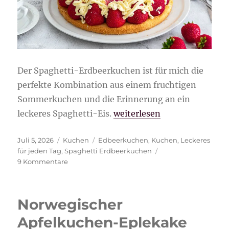
Der Spaghetti-Erdbeerkuchen ist für mich die
perfekte Kombination aus einem fruchtigen
Sommerkuchen und die Erinnerung an ein
„Spaghetti-Erdbeerkuchen
leckeres Spaghetti-Eis.
weiterlesen
Veröffentlicht
Kategorien
Schlagwörter
Juli 5, 2026
Kuchen
Edbeerkuchen
,
Kuchen
,
Leckeres
am
für jeden Tag
,
Spaghetti Erdbeerkuchen
zu
9 Kommentare
Spaghetti-
Erdbeerkuchen
Norwegischer
Apfelkuchen-Eplekake