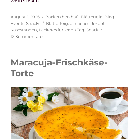
„Einfache Blätterteig-Käsestangen mit Kräuterbutt
weiterlesen
Veröffentlicht
Kategorien
August 2, 2026
Backen herzhaft
,
Blätterteig
,
Blog-
am
Schlagwörter
Events
,
Snacks
Blätterteig
,
einfaches Rezept
,
Käsestangen
,
Leckeres für jeden Tag
,
Snack
zu
12 Kommentare
Einfache
Blätterteig-
Käsestangen
Maracuja-Frischkäse-
mit
Kräuterbutter
Torte