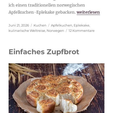
ich einen traditionellen norwegischen
„Norwegischer Ap
Apfelkuchen-Eplekake gebacken.
weiterlesen
Veröffentlicht
Kategorien
Schlagwörter
Juni 21, 2026
Kuchen
Apfelkuchen
,
Eplekake
,
am
zu
kulinarische Weltreise
,
Norwegen
12 Kommentare
Norwegisc
Apfelkuch
Eplekake
Einfaches Zupfbrot