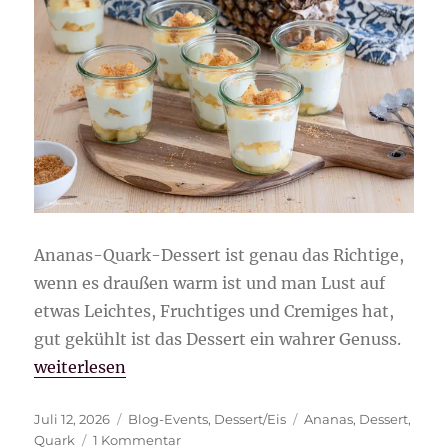
Ananas-Quark-Dessert ist genau das Richtige,
wenn es draußen warm ist und man Lust auf
etwas Leichtes, Fruchtiges und Cremiges hat,
gut gekühlt ist das Dessert ein wahrer Genuss.
„Ananas-Quark-Dessert“
weiterlesen
Veröffentlicht
Kategorien
Schlagwörter
Juli 12, 2026
Blog-Events
,
Dessert/Eis
Ananas
,
Dessert
,
am
zu
Quark
1 Kommentar