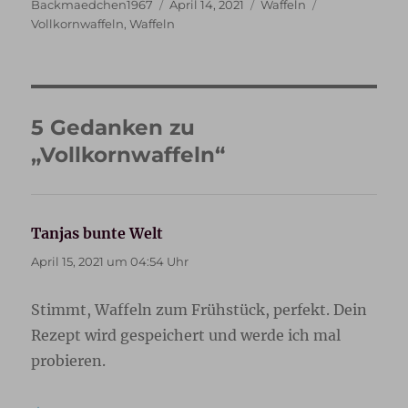
Autor
Veröffentlicht
Kategorien
Schlagwörter
Backmaedchen1967
April 14, 2021
Waffeln
am
Vollkornwaffeln
,
Waffeln
5 Gedanken zu
„Vollkornwaffeln“
Tanjas bunte Welt
sagt:
April 15, 2021 um 04:54 Uhr
Stimmt, Waffeln zum Frühstück, perfekt. Dein
Rezept wird gespeichert und werde ich mal
probieren.