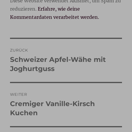
Diese Website verwendet Akismet, um Spam zu
reduzieren.
Erfahre, wie deine
Kommentardaten verarbeitet werden.
Beitragsnavigation
ZURÜCK
Schweizer Apfel-Wähe mit
Vorheriger
Beitrag:
Joghurtguss
WEITER
Cremiger Vanille-Kirsch
Nächster
Beitrag:
Kuchen