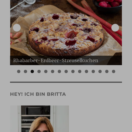
Erdbeer Gugelhupf
Er
0
1
2
3
4
5
HEY! ICH BIN BRITTA