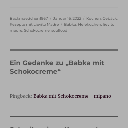
Autor
Veröffentlicht
Kategorien
Backmaedchen1967
Januar 16, 2022
Kuchen
,
Gebäck
,
am
Schlagwörter
Rezepte mit Lievito Madre
Babka
,
Hefekuchen
,
lievito
madre
,
Schokocreme
,
soulfood
Ein Gedanke zu „Babka mit
Schokocreme“
Pingback:
Babka mit Schokocreme - mipano