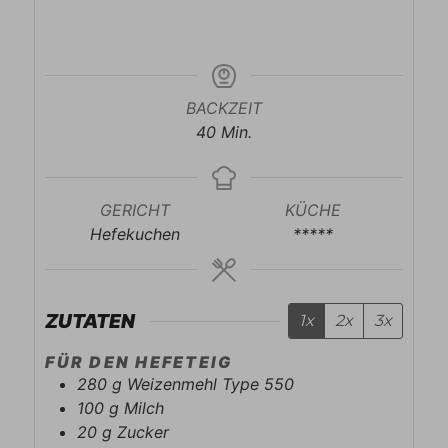
BACKZEIT
Minuten
40
Min.
GERICHT
KÜCHE
Hefekuchen
*****
ZUTATEN
1x
2x
3x
FÜR DEN HEFETEIG
280
g
Weizenmehl Type 550
100
g
Milch
20
g
Zucker