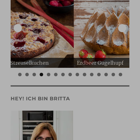
Erdbeer Gugelhupf
Er
0
1
2
3
4
5
HEY! ICH BIN BRITTA