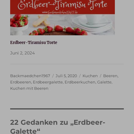
Erdbeer-Tiramisu Torte
Juni 2, 2024
Autor
Veröffentlicht
Kategorien
Schlagwörter
Backmaedchen1967
Juli 5, 2020
Kuchen
Beeren
,
am
Erdbeeren
,
Erdbeergalette
,
Erdbeerkuchen
,
Galette
,
Kuchen mit Beeren
22 Gedanken zu „Erdbeer-
Galette“