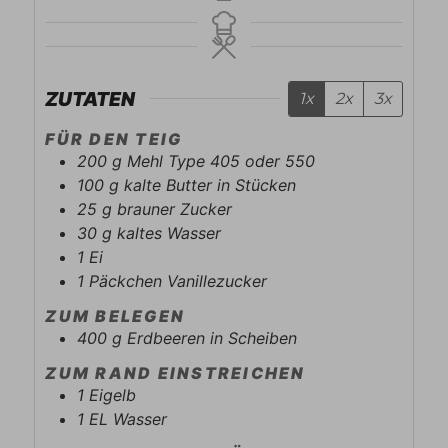
ZUTATEN
1x
2x
3x
FÜR DEN TEIG
200
g
Mehl Type 405 oder 550
100
g
kalte Butter in Stücken
25
g
brauner Zucker
30
g
kaltes Wasser
1
Ei
1
Päckchen
Vanillezucker
ZUM BELEGEN
400
g
Erdbeeren in Scheiben
ZUM RAND EINSTREICHEN
1
Eigelb
1
EL
Wasser