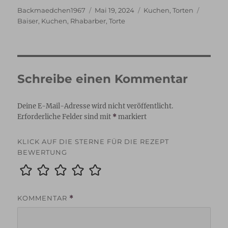
Autor
Veröffentlicht
Kategorien
Schlag
Backmaedchen1967
Mai 19, 2024
Kuchen
,
Torten
am
Baiser
,
Kuchen
,
Rhabarber
,
Torte
Schreibe einen Kommentar
Deine E-Mail-Adresse wird nicht veröffentlicht.
Erforderliche Felder sind mit
*
markiert
KLICK AUF DIE STERNE FÜR DIE REZEPT
BEWERTUNG
KOMMENTAR
*