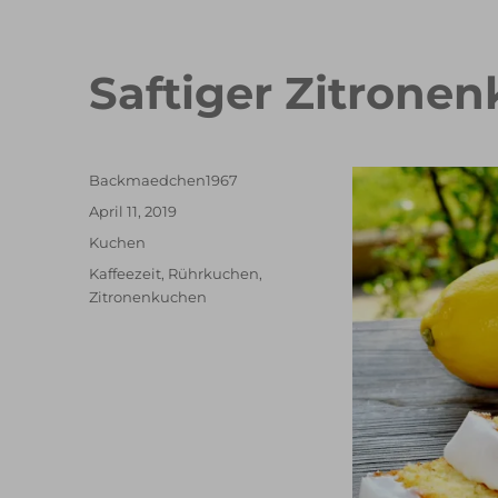
Saftiger Zitrone
Autor
Backmaedchen1967
Veröffentlicht
April 11, 2019
am
Kategorien
Kuchen
Schlagwörter
Kaffeezeit
,
Rührkuchen
,
Zitronenkuchen
Double Erdbeer Eclairs
schneller