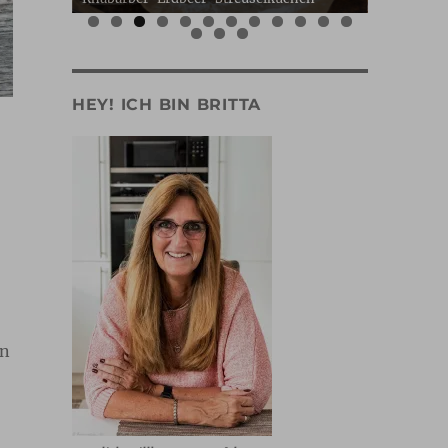
0
1
2
3
4
5
HEY! ICH BIN BRITTA
en