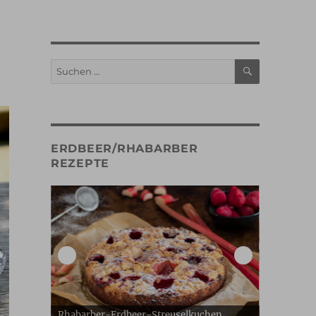
SUCHEN
Suche
nach:
ERDBEER/RHABARBER
REZEPTE
Rhabarber-Erdbeer-Streuselkuchen
Erdbeer G