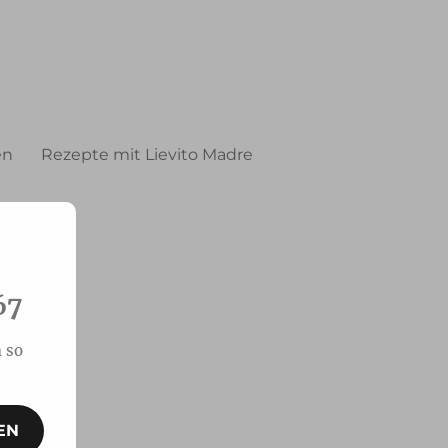
en
Rezepte mit Lievito Madre
67
 so
EN