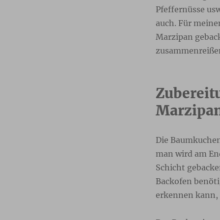
Pfeffernüsse usw
auch. Für meine
Marzipan gebacke
zusammenreißen 
Zubereit
Marzipa
Die Baumkuchens
man wird am End
Schicht gebacken
Backofen benöti
erkennen kann, 