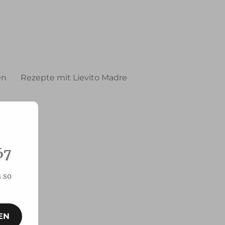
en
Rezepte mit Lievito Madre
67
 so
EN