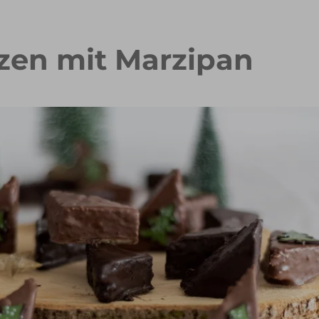
en mit Marzipan
iramisu Torte
Rhabarber-Erdbeer-Streuselkuc