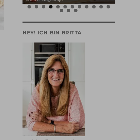
0
1
2
3
4
5
HEY! ICH BIN BRITTA