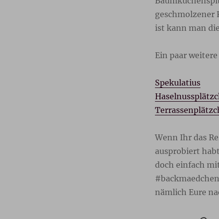
Baumkuchenspit
geschmolzener K
ist kann man di
Ein paar weitere
Spekulatius
Haselnussplätzc
Terrassenplätz
Wenn Ihr das R
ausprobiert hab
doch einfach m
#backmaedchen19
nämlich Eure n