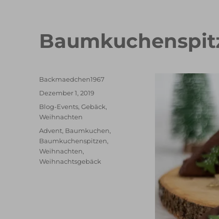
Baumkuchenspitz
Autor
Backmaedchen1967
Veröffentlicht
Dezember 1, 2019
am
Kategorien
Blog-Events
,
Gebäck
,
Weihnachten
Schlagwörter
Advent
,
Baumkuchen
,
Baumkuchenspitzen
,
Weihnachten
,
Weihnachtsgebäck
schneller Waffelkuchen mit Erdbeeren
Erdbeer T