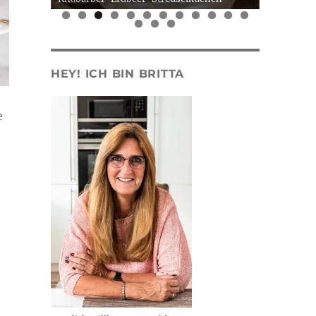
0
1
2
3
4
5
HEY! ICH BIN BRITTA
e