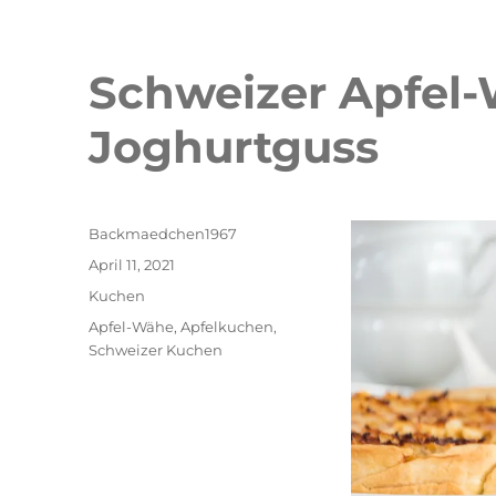
Schweizer Apfel
Joghurtguss
Autor
Backmaedchen1967
Veröffentlicht
April 11, 2021
am
Kategorien
Kuchen
Schlagwörter
Apfel-Wähe
,
Apfelkuchen
,
Schweizer Kuchen
Double Erdbeer Eclairs
schneller