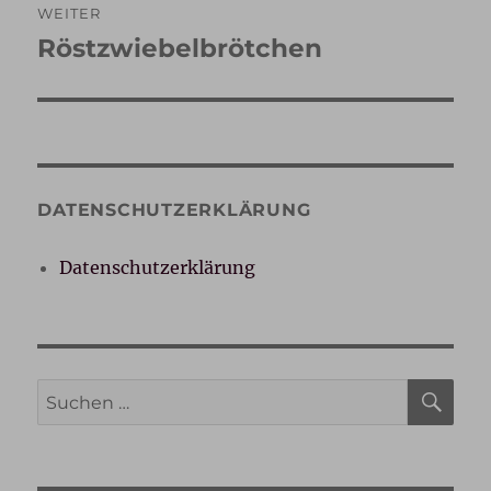
WEITER
Röstzwiebelbrötchen
Nächster
Beitrag:
DATENSCHUTZERKLÄRUNG
Datenschutzerklärung
SU
Suche
nach: