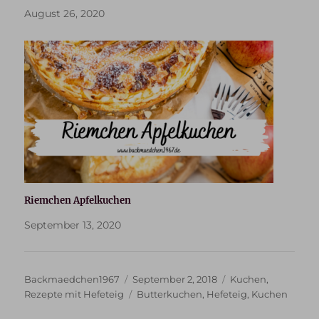
August 26, 2020
Riemchen Apfelkuchen
September 13, 2020
Autor
Veröffentlicht
Kategorien
Backmaedchen1967
September 2, 2018
Kuchen
,
am
Schlagwörter
Rezepte mit Hefeteig
Butterkuchen
,
Hefeteig
,
Kuchen