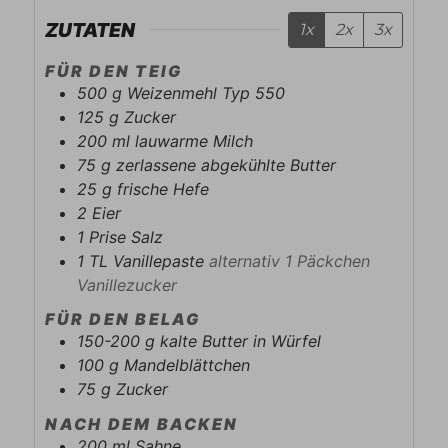
ZUTATEN
1x
2x
3x
FÜR DEN TEIG
500
g
Weizenmehl Typ 550
125
g
Zucker
200
ml
lauwarme Milch
75
g
zerlassene abgekühlte Butter
25
g
frische Hefe
2
Eier
1
Prise
Salz
1
TL
Vanillepaste
alternativ 1 Päckchen
Vanillezucker
FÜR DEN BELAG
150-200
g
kalte Butter in Würfel
100
g
Mandelblättchen
75
g
Zucker
NACH DEM BACKEN
200
ml
Sahne