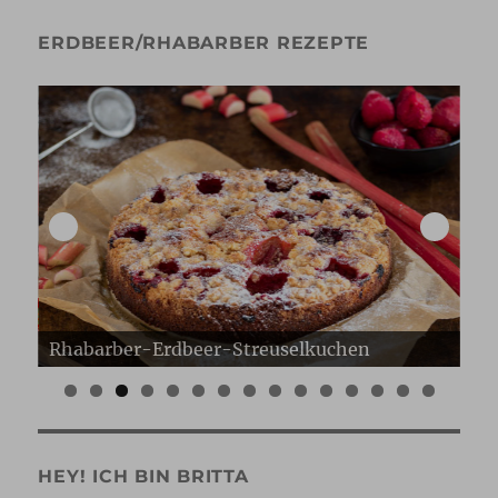
ERDBEER/RHABARBER REZEPTE
Erdbeer Gugelhupf
Er
0
1
2
3
4
5
HEY! ICH BIN BRITTA