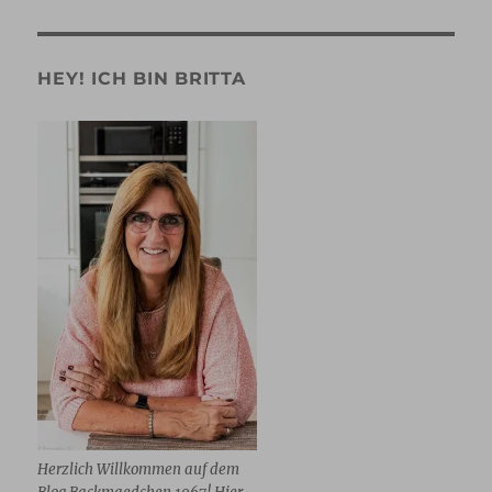
0
1
2
3
4
5
HEY! ICH BIN BRITTA
Herzlich Willkommen auf dem