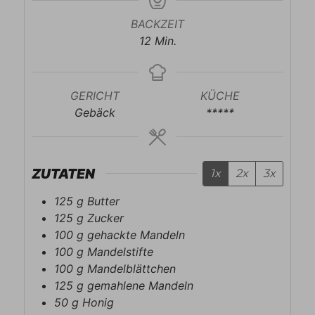
BACKZEIT
Minuten
12
Min.
GERICHT
KÜCHE
Gebäck
*****
ZUTATEN
1x
2x
3x
125
g
Butter
125
g
Zucker
100
g
gehackte Mandeln
100
g
Mandelstifte
100
g
Mandelblättchen
125
g
gemahlene Mandeln
50
g
Honig