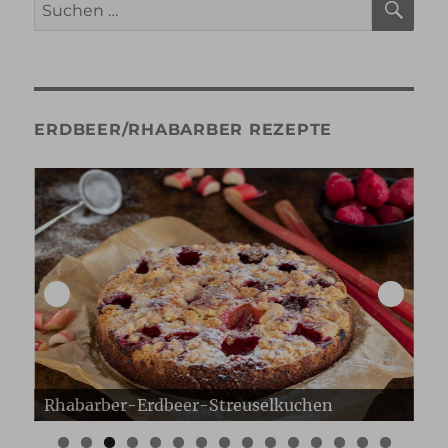
Suche
nach:
ERDBEER/RHABARBER REZEPTE
Erdbeer Gugelhupf
Er