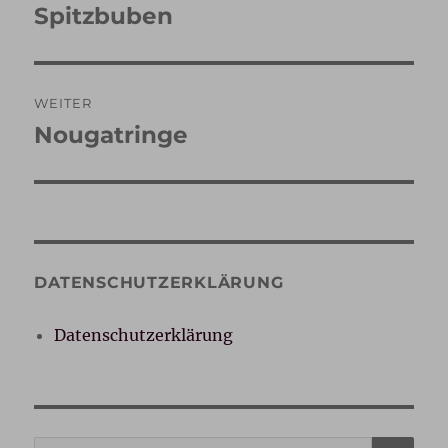
Spitzbuben
Vorheriger
Beitrag:
WEITER
Nougatringe
Nächster
Beitrag:
DATENSCHUTZERKLÄRUNG
Datenschutzerklärung
SU