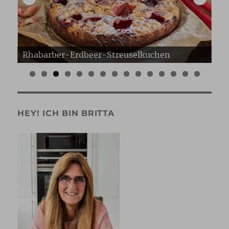
Erdbeer Gugelhupf
Er
0
1
2
3
4
5
HEY! ICH BIN BRITTA