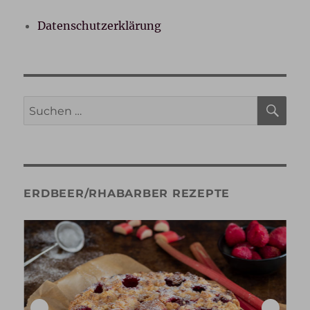
Datenschutzerklärung
SU
Suche
nach:
ERDBEER/RHABARBER REZEPTE