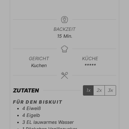
BACKZEIT
Minuten
15
Min.
GERICHT
KÜCHE
Kuchen
*****
ZUTATEN
1x
2x
3x
FÜR DEN BISKUIT
4
Eiweiß
4
Eigelb
3
EL
lauwarmes Wasser