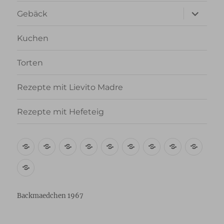
Unterme
Gebäck
anzeigen
Kuchen
Torten
Rezepte mit Lievito Madre
Rezepte mit Hefeteig
Über
Rezept-
Kooperation
Brötchen
Brot
Gebäck
Kuchen
Torten
Reze
mich
Index
mit
Rezepte
A-
Lievi
mit
Z
Madr
Hefeteig
Backmaedchen 1967