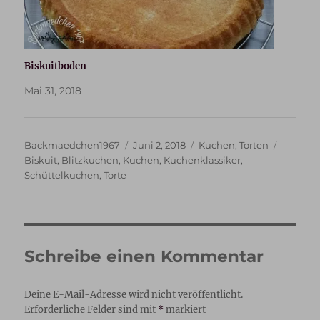
Biskuitboden
Mai 31, 2018
Autor
Veröffentlicht
Kategorien
Schlagw
Backmaedchen1967
Juni 2, 2018
Kuchen
,
Torten
am
Biskuit
,
Blitzkuchen
,
Kuchen
,
Kuchenklassiker
,
Schüttelkuchen
,
Torte
Schreibe einen Kommentar
Deine E-Mail-Adresse wird nicht veröffentlicht.
Erforderliche Felder sind mit
*
markiert