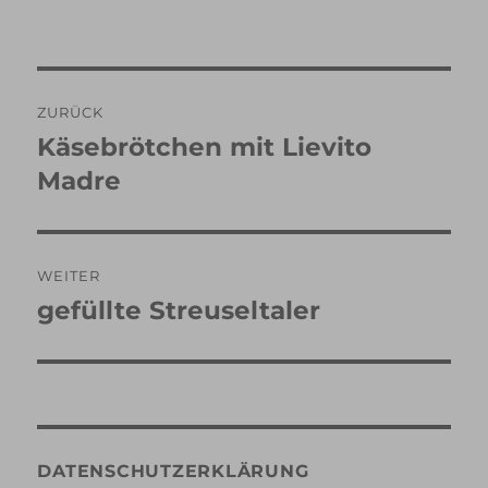
Beitragsnavigation
ZURÜCK
Käsebrötchen mit Lievito
Vorheriger
Beitrag:
Madre
WEITER
gefüllte Streuseltaler
Nächster
Beitrag:
DATENSCHUTZERKLÄRUNG