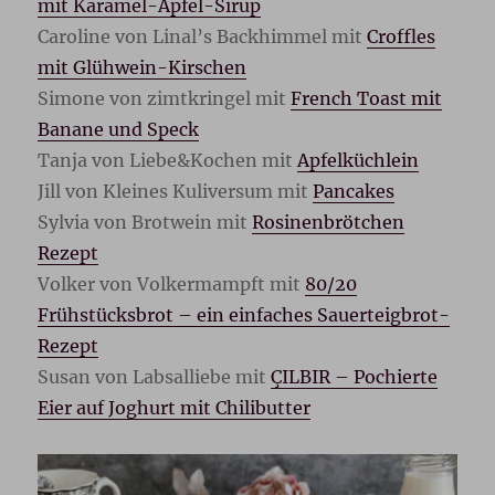
mit Karamel-Apfel-Sirup
Caroline von Linal’s Backhimmel mit
Croffles
mit Glühwein-Kirschen
Simone von zimtkringel mit
French Toast mit
Banane und Speck
Tanja von Liebe&Kochen mit
Apfelküchlein
Jill von Kleines Kuliversum mit
Pancakes
Sylvia von Brotwein mit
Rosinenbrötchen
Rezept
Volker von Volkermampft mit
80/20
Frühstücksbrot – ein einfaches Sauerteigbrot-
Rezept
Susan von Labsalliebe mit
ÇILBIR – Pochierte
Eier auf Joghurt mit Chilibutter