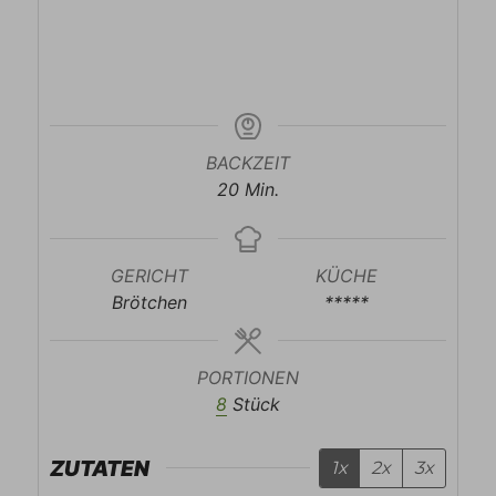
BACKZEIT
Minuten
20
Min.
GERICHT
KÜCHE
Brötchen
*****
PORTIONEN
8
Stück
ZUTATEN
1x
2x
3x