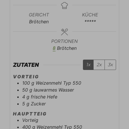
GERICHT
KÜCHE
Brötchen
*****
PORTIONEN
8
Brötchen
ZUTATEN
1x
2x
3x
VORTEIG
100
g
Weizenmehl Typ 550
50
g
lauwarmes Wasser
4
g
frische Hefe
5
g
Zucker
HAUPTTEIG
Vorteig
400
g
Weizenmehl Typ 550