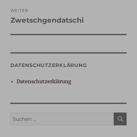
WEITER
Zwetschgendatschi
Nächster
Beitrag:
DATENSCHUTZERKLÄRUNG
Datenschutzerklärung
SU
Suche
nach: