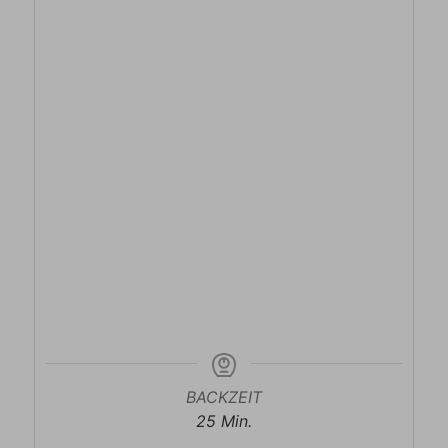
BACKZEIT
Minuten
25
Min.