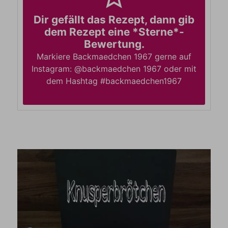
Dir gefällt das Rezept, dann gib
dem Rezept eine *Sterne*-
Bewertung.
Markiere Backmaedchen 1967 gerne auf
Instagram: @backmaedchen 1967 oder mit
dem Hashtag #backmaedchen1967