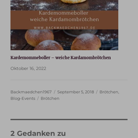
Kardemommeboller – weiche Kardamombrötchen
Oktober 16, 2022
Autor
Veröffentlicht
Kategorien
Backmaedchen1967
September 5, 2018
Brötchen
,
Schlagwörter
am
Blog-Events
Brötchen
2 Gedanken zu