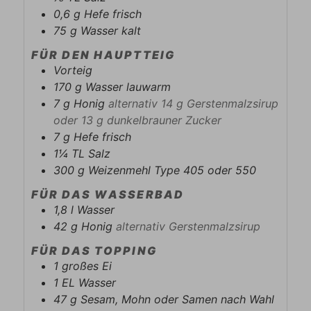
0,6
g
Hefe frisch
75
g
Wasser kalt
FÜR DEN HAUPTTEIG
Vorteig
170
g
Wasser lauwarm
7
g
Honig
alternativ 14 g Gerstenmalzsirup
oder 13 g dunkelbrauner Zucker
7
g
Hefe frisch
1¼
TL
Salz
300
g
Weizenmehl Type 405 oder 550
FÜR DAS WASSERBAD
1,8
l
Wasser
42
g
Honig
alternativ Gerstenmalzsirup
FÜR DAS TOPPING
1
großes
Ei
1
EL
Wasser
47
g
Sesam, Mohn oder Samen nach Wahl