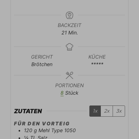
BACKZEIT
Minuten
21
Min.
GERICHT
KÜCHE
Brötchen
*****
PORTIONEN
8
Stück
ZUTATEN
1x
2x
3x
FÜR DEN VORTEIG
120
g
Mehl Type 1050
⅛
TL
Salz