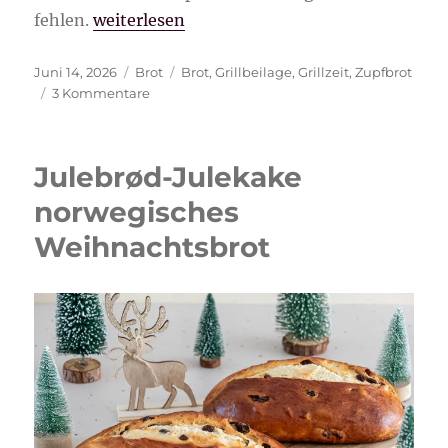
„Einfaches Zupfbrot“
fehlen.
weiterlesen
Veröffentlicht
Kategorien
Schlagwörter
Juni 14, 2026
Brot
Brot
,
Grillbeilage
,
Grillzeit
,
Zupfbrot
am
zu
3 Kommentare
Einfaches
Zupfbrot
Julebrød-Julekake
norwegisches
Weihnachtsbrot