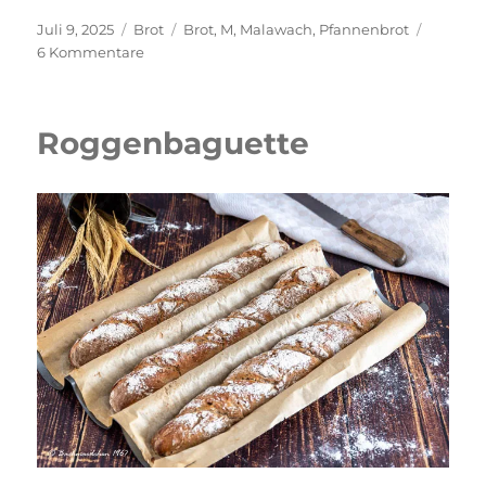
Veröffentlicht
Kategorien
Schlagwörter
Juli 9, 2025
Brot
Brot
,
M
,
Malawach
,
Pfannenbrot
am
zu
6 Kommentare
Malawach-
jemenitisches
Pfannenbrot
Roggenbaguette