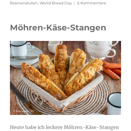
am
zu
Rosinenstuten
,
World Bread Day
6 Kommentare
Rosinenbrot-
Rosinenstut
Möhren-Käse-Stangen
Heute habe ich leckere Möhren-Käse-Stangen