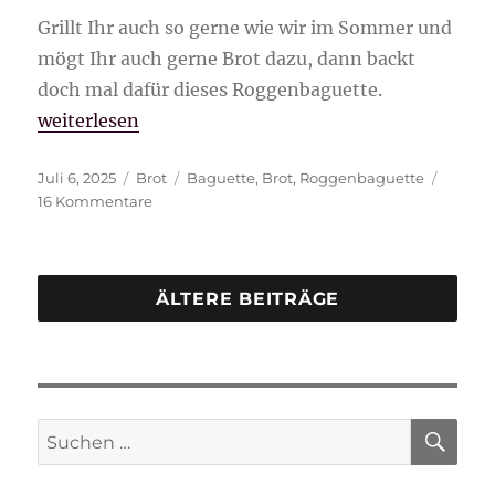
Grillt Ihr auch so gerne wie wir im Sommer und
mögt Ihr auch gerne Brot dazu, dann backt
doch mal dafür dieses Roggenbaguette.
„Roggenbaguette“
weiterlesen
Veröffentlicht
Kategorien
Schlagwörter
Juli 6, 2025
Brot
Baguette
,
Brot
,
Roggenbaguette
am
zu
16 Kommentare
Roggenbaguette
ÄLTERE BEITRÄGE
SU
Suche
nach: