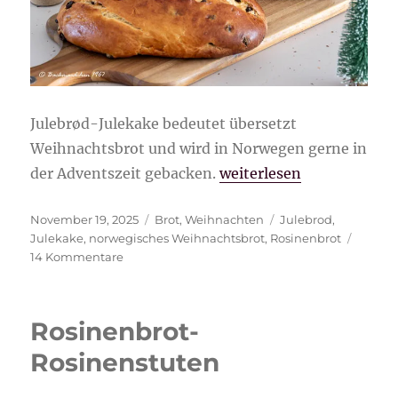
Julebrød-Julekake bedeutet übersetzt
Weihnachtsbrot und wird in Norwegen gerne in
„Julebrød-Julekake norw
der Adventszeit gebacken.
weiterlesen
Veröffentlicht
Kategorien
Schlagwörter
November 19, 2025
Brot
,
Weihnachten
Julebrod
,
am
Julekake
,
norwegisches Weihnachtsbrot
,
Rosinenbrot
zu
14 Kommentare
Julebrød-
Julekake
norwegisches
Rosinenbrot-
Weihnachtsbrot
Rosinenstuten