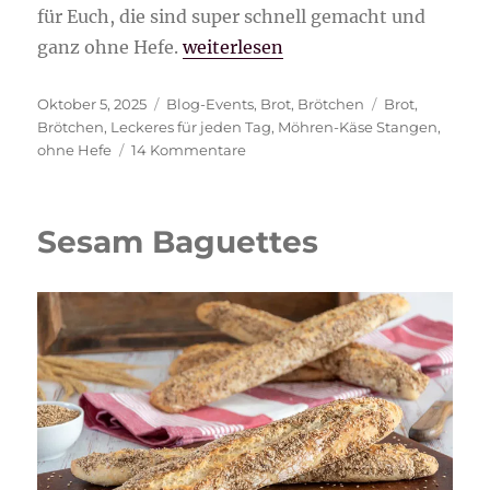
für Euch, die sind super schnell gemacht und
„Möhren-Käse-Stangen“
ganz ohne Hefe.
weiterlesen
Veröffentlicht
Kategorien
Schlagwörter
Oktober 5, 2025
Blog-Events
,
Brot
,
Brötchen
Brot
,
am
Brötchen
,
Leckeres für jeden Tag
,
Möhren-Käse Stangen
,
zu
ohne Hefe
14 Kommentare
Möhren-
Käse-
Stangen
Sesam Baguettes