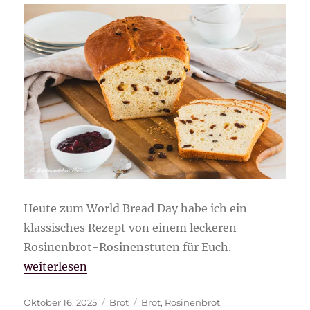
Heute zum World Bread Day habe ich ein
klassisches Rezept von einem leckeren
Rosinenbrot-Rosinenstuten für Euch.
„Rosinenbrot-Rosinenstuten“
weiterlesen
Veröffentlicht
Kategorien
Schlagwörter
Oktober 16, 2025
Brot
Brot
,
Rosinenbrot
,