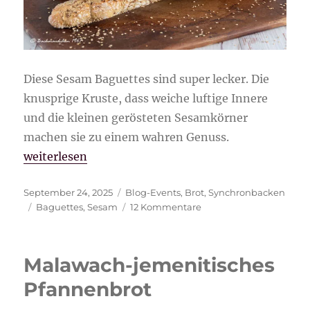
Diese Sesam Baguettes sind super lecker. Die
knusprige Kruste, dass weiche luftige Innere
und die kleinen gerösteten Sesamkörner
machen sie zu einem wahren Genuss.
„Sesam Baguettes“
weiterlesen
Veröffentlicht
Kategorien
September 24, 2025
Blog-Events
,
Brot
,
Synchronbacken
am
Schlagwörter
zu
Baguettes
,
Sesam
12 Kommentare
Sesam
Baguettes
Malawach-jemenitisches
Pfannenbrot