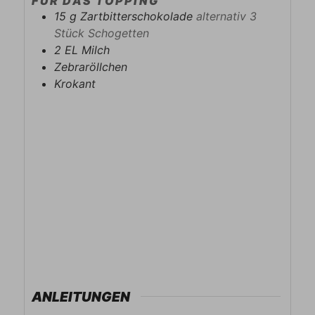
FÜR DAS TOPPING
15
g
Zartbitterschokolade
alternativ 3
Stück Schogetten
2
EL
Milch
Zebraröllchen
Krokant
ANLEITUNGEN