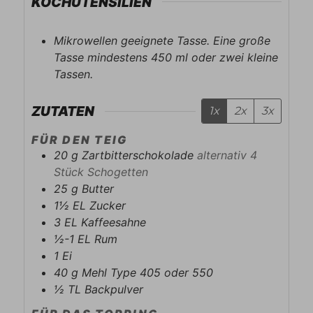
KOCHUTENSILIEN
Mikrowellen geeignete Tasse. Eine große
Tasse mindestens 450 ml oder zwei kleine
Tassen.
ZUTATEN
1x
2x
3x
FÜR DEN TEIG
20
g
Zartbitterschokolade
alternativ 4
Stück Schogetten
25
g
Butter
1½
EL
Zucker
3
EL
Kaffeesahne
½-1
EL
Rum
1
Ei
40
g
Mehl Type 405 oder 550
½
TL
Backpulver