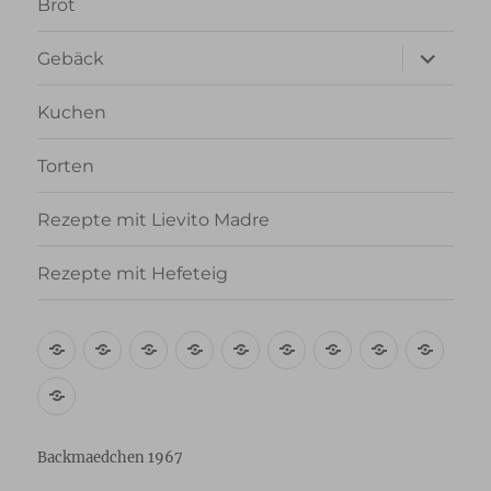
Brot
Unterme
Gebäck
anzeigen
Kuchen
Torten
Rezepte mit Lievito Madre
Rezepte mit Hefeteig
Über
Rezept-
Kooperation
Brötchen
Brot
Gebäck
Kuchen
Torten
Reze
mich
Index
mit
Rezepte
A-
Lievi
mit
Z
Madr
Hefeteig
Backmaedchen 1967