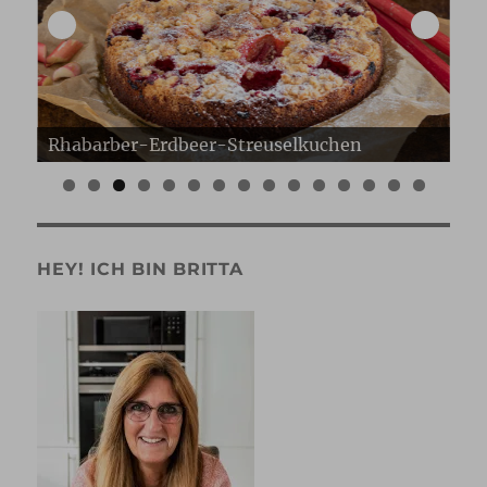
Erdbeer Gugelhupf
Er
0
1
2
3
4
5
HEY! ICH BIN BRITTA