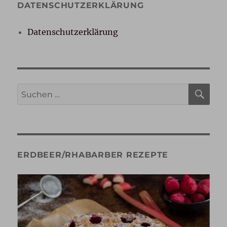
DATENSCHUTZERKLÄRUNG
Datenschutzerklärung
SU
Suche
nach:
ERDBEER/RHABARBER REZEPTE