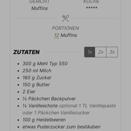
GERICHT
KÜCHE
Muffins
*****
PORTIONEN
12
Muffins
ZUTATEN
1x
2x
3x
300
g
Mehl Typ 550
250
ml
Milch
160
g
Zucker
150
g
Butter
2
Eier
½
Päckchen
Backpulver
½
Vanilleschote
optional 1 TL Vanillepaste
oder 1 Päckchen Vanillezucker
100
g
Heidelbeeren
etwas Puderzucker zum bestäuben