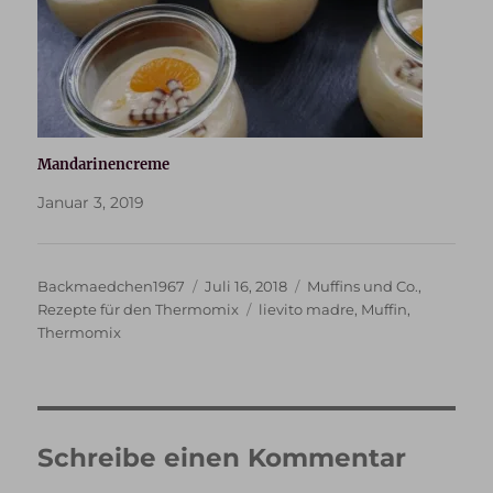
Mandarinencreme
Januar 3, 2019
Autor
Veröffentlicht
Kategorien
Backmaedchen1967
Juli 16, 2018
Muffins und Co.
,
am
Schlagwörter
Rezepte für den Thermomix
lievito madre
,
Muffin
,
Thermomix
Schreibe einen Kommentar