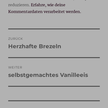
reduzieren.
Erfahre, wie deine
Kommentardaten verarbeitet werden.
Beitragsnavigation
ZURÜCK
Herzhafte Brezeln
Vorheriger
Beitrag:
WEITER
selbstgemachtes Vanilleeis
Nächster
Beitrag: