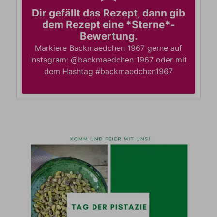
Dir gefällt das Rezept, dann gib
dem Rezept eine *Sterne*-
Bewertung.
Markiere Backmaedchen 1967 gerne auf
Instagram: @backmaedchen 1967 oder mit
dem Hashtag #backmaedchen1967