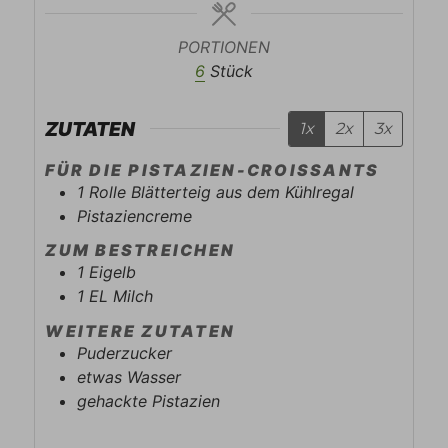
PORTIONEN
6
Stück
ZUTATEN
1x
2x
3x
FÜR DIE PISTAZIEN-CROISSANTS
1
Rolle
Blätterteig aus dem Kühlregal
Pistaziencreme
ZUM BESTREICHEN
1
Eigelb
1
EL
Milch
WEITERE ZUTATEN
Puderzucker
etwas Wasser
gehackte Pistazien