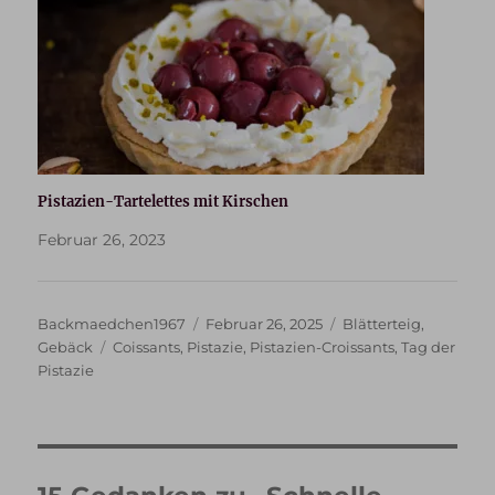
Pistazien-Tartelettes mit Kirschen
Februar 26, 2023
Autor
Veröffentlicht
Kategorien
Backmaedchen1967
Februar 26, 2025
Blätterteig
,
Schlagwörter
am
Gebäck
Coissants
,
Pistazie
,
Pistazien-Croissants
,
Tag der
Pistazie