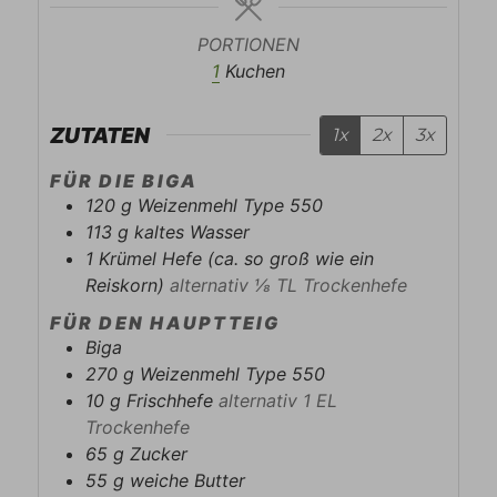
PORTIONEN
1
Kuchen
ZUTATEN
1x
2x
3x
FÜR DIE BIGA
120
g
Weizenmehl Type 550
113
g
kaltes Wasser
1
Krümel
Hefe (ca. so groß wie ein
Reiskorn)
alternativ ⅛ TL Trockenhefe
FÜR DEN HAUPTTEIG
Biga
270
g
Weizenmehl Type 550
10
g
Frischhefe
alternativ 1 EL
Trockenhefe
65
g
Zucker
55
g
weiche Butter