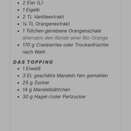
2
Eier (L)
1
Eigelb
2
TL
Vanilleextrakt
⅛
TL
Orangenextrakt
1
Tütchen
geriebene Orangenschale
alternativ den Abrieb einer Bio-Orange
170
g
Cranberries oder Trockenfrüchte
nach Wahl
DAS TOPPING
1
Eiweiß
3
EL
geschälte Mandeln fein gemahlen
25
g
Zucker
14
g
Mandelblättchen
30
g
Hagel-/oder Perlzucker