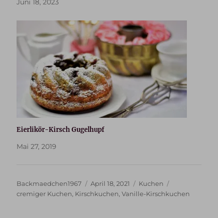
Juni 18, 2023
Eierlikör-Kirsch Gugelhupf
Mai 27, 2019
Autor
Veröffentlicht
Kategorien
Schlagwörter
Backmaedchen1967
April 18, 2021
Kuchen
am
cremiger Kuchen
,
Kirschkuchen
,
Vanille-Kirschkuchen