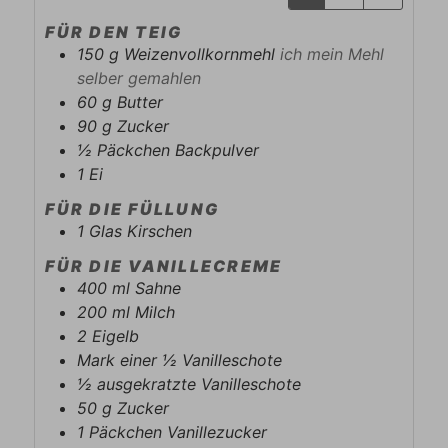
FÜR DEN TEIG
150
g
Weizenvollkornmehl
ich mein Mehl
selber gemahlen
60
g
Butter
90
g
Zucker
½
Päckchen
Backpulver
1
Ei
FÜR DIE FÜLLUNG
1
Glas
Kirschen
FÜR DIE VANILLECREME
400
ml
Sahne
200
ml
Milch
2
Eigelb
Mark einer ½ Vanilleschote
½ ausgekratzte Vanilleschote
50
g
Zucker
1
Päckchen
Vanillezucker