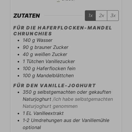
ZUTATEN
1x
2x
3x
FÜR DIE HAFERFLOCKEN-MANDEL
CHRUNCHIES
140
g
Wasser
90
g
brauner Zucker
40
g
weißen Zucker
1
Tütchen
Vanillezucker
100
g
Haferflocken fein
100
g
Mandelblättchen
FÜR DEN VANILLE-JOGHURT
350
g
selbstgemachten oder gekauften
Naturjoghurt
/ich habe selbstgemachten
Naturjoghurt genommen
1
EL
Vanilleextrakt
1-2
Umdrehungen aus der Vanillemühle
optional