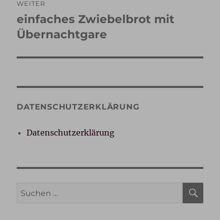
WEITER
einfaches Zwiebelbrot mit
Nächster
Beitrag:
Übernachtgare
DATENSCHUTZERKLÄRUNG
Datenschutzerklärung
SU
Suche
nach: