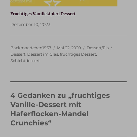
Fruchtiges Vanillekipferl Dessert
Dezember 10, 2023
Autor
Veröffentlicht
Kategorien
Schlagwört
Backmaedchen1967
Mai 22, 2020
Dessert/Eis
am
Dessert
,
Dessert im Glas
,
fruchtiges Dessert
,
Schichtdessert
4 Gedanken zu „fruchtiges
Vanille-Dessert mit
Haferflocken-Mandel
Crunchies“