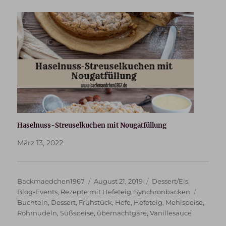
Haselnuss-Streuselkuchen mit Nougatfüllung
März 13, 2022
Autor
Veröffentlicht
Kategorien
Backmaedchen1967
August 21, 2019
Dessert/Eis
,
am
Schlagw
Blog-Events
,
Rezepte mit Hefeteig
,
Synchronbacken
Buchteln
,
Dessert
,
Frühstück
,
Hefe
,
Hefeteig
,
Mehlspeise
,
Rohrnudeln
,
Süßspeise
,
übernachtgare
,
Vanillesauce