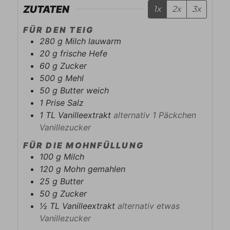
ZUTATEN
1x
2x
3x
FÜR DEN TEIG
280
g
Milch lauwarm
20
g
frische Hefe
60
g
Zucker
500
g
Mehl
50
g
Butter weich
1
Prise
Salz
1
TL
Vanilleextrakt
alternativ 1 Päckchen
Vanillezucker
FÜR DIE MOHNFÜLLUNG
100
g
Milch
120
g
Mohn gemahlen
25
g
Butter
50
g
Zucker
½
TL
Vanilleextrakt
alternativ etwas
Vanillezucker