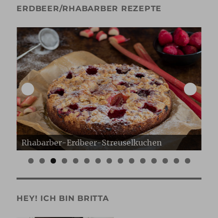
ERDBEER/RHABARBER REZEPTE
Erdbeer Gugelhupf
Er
0
1
2
3
4
5
HEY! ICH BIN BRITTA