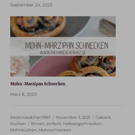
September 24, 2023
Mohn-Marzipan Schnecken
März 8, 2020
Autor
Veröffentlicht
Kategorien
Backmaedchen1967
November 3, 2021
Gebäck
,
Schlagwörter
am
Kuchen
Birnen
,
einfach
,
Hefeteigschnecken
,
Mohnkuchen
,
Mohnschnecken