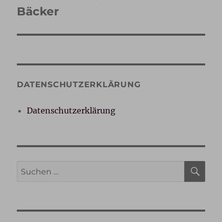
Beitrag:
Bäcker
DATENSCHUTZERKLÄRUNG
Datenschutzerklärung
SU
Suche
nach: