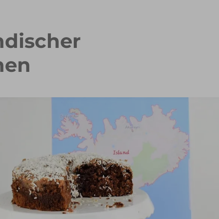
ndischer
hen
 Waffelkuchen mit Erdbeeren
Erdbeer Tiramisu Torte