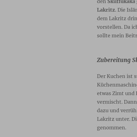
den
Skúffukaka
Lakritz
. Die Isl
dem Lakritz drin
vorstellen. Da i
sollte mein Beit
Zubereitung S
Der Kuchen ist 
Küchenmaschine.
etwas Zimt und 
vermischt. Dann
dazu und verrüh
Lakritz unter. D
genommen.