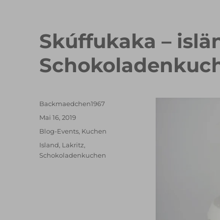
Skúffukaka – islä
Schokoladenkuc
Autor
Backmaedchen1967
Veröffentlicht
Mai 16, 2019
am
Kategorien
Blog-Events
,
Kuchen
Schlagwörter
Island
,
Lakritz
,
Schokoladenkuchen
Double Erdbeer Eclairs
schneller