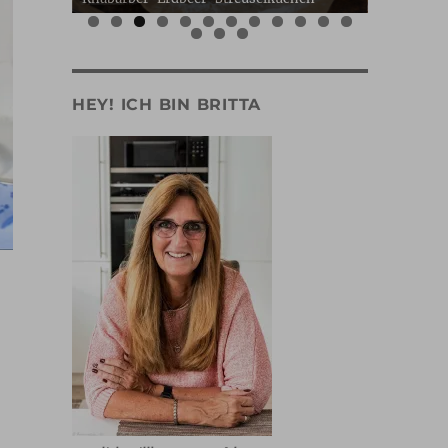
0
1
2
3
4
5
HEY! ICH BIN BRITTA