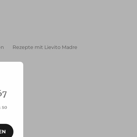
en
Rezepte mit Lievito Madre
67
 so
EN