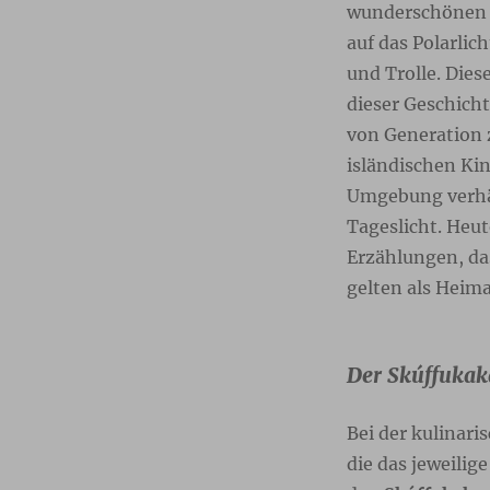
wunderschönen W
auf das Polarlic
und Trolle. Dies
dieser Geschich
von Generation 
isländischen Kin
Umgebung verhäl
Tageslicht. Heu
Erzählungen, da
gelten als Heima
Der Skúffukak
Bei der kulinari
die das jeweilig