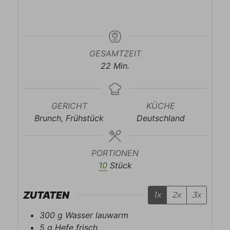
GESAMTZEIT
Minuten
22
Min.
GERICHT
KÜCHE
Brunch, Frühstück
Deutschland
PORTIONEN
10
Stück
ZUTATEN
1x
2x
3x
300
g
Wasser lauwarm
5
g
Hefe frisch