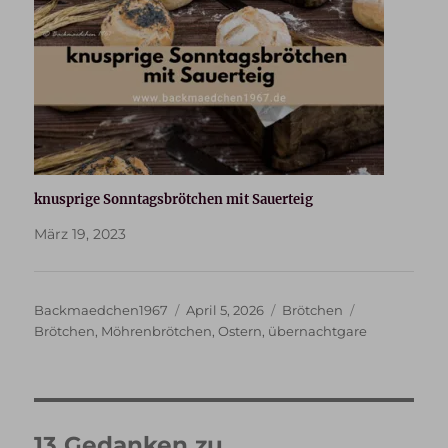
knusprige Sonntagsbrötchen mit Sauerteig
März 19, 2023
Autor
Veröffentlicht
Kategorien
Schlagwörter
Backmaedchen1967
April 5, 2026
Brötchen
am
Brötchen
,
Möhrenbrötchen
,
Ostern
,
übernachtgare
13 Gedanken zu