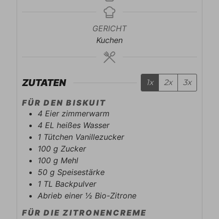
GERICHT
Kuchen
ZUTATEN
1x
2x
3x
FÜR DEN BISKUIT
4
Eier zimmerwarm
4
EL
heißes Wasser
1
Tütchen
Vanillezucker
100
g
Zucker
100
g
Mehl
50
g
Speisestärke
1
TL
Backpulver
Abrieb einer ½ Bio-Zitrone
FÜR DIE ZITRONENCREME