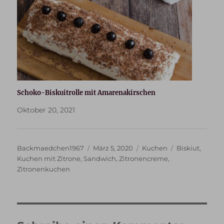
Schoko-Biskuitrolle mit Amarenakirschen
Oktober 20, 2021
Autor
Veröffentlicht
Kategorien
Schlagwörter
Backmaedchen1967
März 5, 2020
Kuchen
Biskiut
,
am
Kuchen mit Zitrone
,
Sandwich
,
Zitronencreme
,
Zitronenkuchen