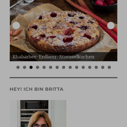
Erdbeer Gugelhupf
Er
0
1
2
3
4
5
HEY! ICH BIN BRITTA