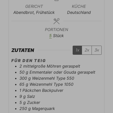
GERICHT
KÜCHE
Abendbrot, Frühstück
Deutschland
PORTIONEN
5
Stück
ZUTATEN
1x
2x
3x
FÜR DEN TEIG
2
mittelgroße Möhren geraspelt
50
g
Emmentaler oder Gouda geraspelt
300
g
Weizenmehl Type 550
65
g
Weizenmehl Type 1050
1
Päckchen
Backpulver
9
g
Salz
5
g
Zucker
250
g
Magerquark