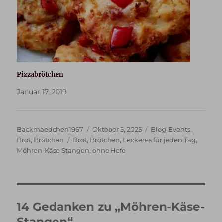
Pizzabrötchen
Januar 17, 2019
Autor
Veröffentlicht
Kategorien
Backmaedchen1967
Oktober 5, 2025
Blog-Events
,
Schlagwörter
am
Brot
,
Brötchen
Brot
,
Brötchen
,
Leckeres für jeden Tag
,
Möhren-Käse Stangen
,
ohne Hefe
14 Gedanken zu „Möhren-Käse-
Stangen“