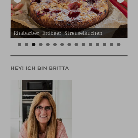
Erdbeer Gugelhupf
Er
0
1
2
3
4
5
HEY! ICH BIN BRITTA