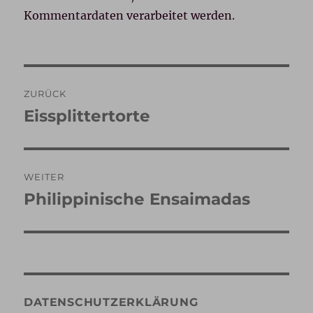
Kommentardaten verarbeitet werden.
Beitragsnavigation
ZURÜCK
Eissplittertorte
Vorheriger
Beitrag:
WEITER
Philippinische Ensaimadas
Nächster
Beitrag:
DATENSCHUTZERKLÄRUNG