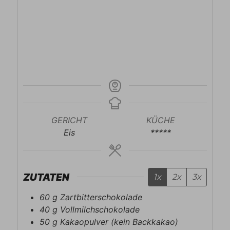
GERICHT
KÜCHE
Eis
*****
ZUTATEN
1x
2x
3x
60
g
Zartbitterschokolade
40
g
Vollmilchschokolade
50
g
Kakaopulver (kein Backkakao)