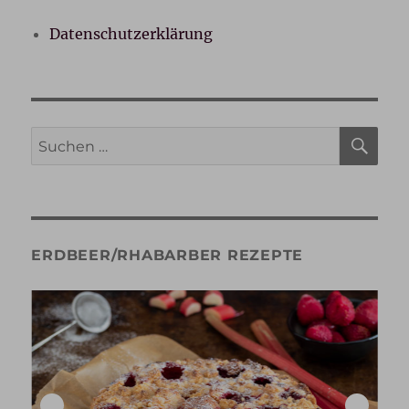
Datenschutzerklärung
SU
Suche
nach:
ERDBEER/RHABARBER REZEPTE