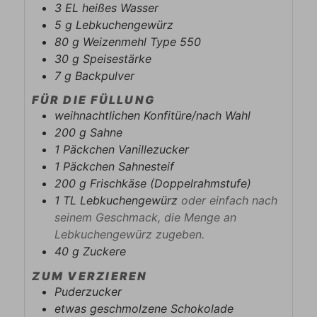
3
EL
heißes Wasser
5
g
Lebkuchengewürz
80
g
Weizenmehl Type 550
30
g
Speisestärke
7
g
Backpulver
FÜR DIE FÜLLUNG
weihnachtlichen Konfitüre/nach Wahl
200
g
Sahne
1
Päckchen
Vanillezucker
1
Päckchen
Sahnesteif
200
g
Frischkäse (Doppelrahmstufe)
1
TL
Lebkuchengewürz
oder einfach nach
seinem Geschmack, die Menge an
Lebkuchengewürz zugeben.
40
g
Zuckere
ZUM VERZIEREN
Puderzucker
etwas geschmolzene Schokolade