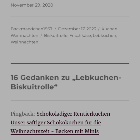
November 29, 2020
Autor
Veröffentlicht
Kategorien
Backmaedchen1967
Dezember 17, 2023
Kuchen
,
Schlagwörter
am
Weihnachten
Biskuitrolle
,
Frischkäse
,
Lebkuchen
,
Weihnachten
16 Gedanken zu „Lebkuchen-
Biskuitrolle“
Pingback:
Schokoladiger Rentierkuchen -
Unser saftiger Schokokuchen für die
Weihnachtszeit - Backen mit Minis