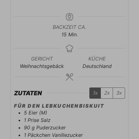
BACKZEIT CA.
Minuten
15
Min.
GERICHT
KÜCHE
Weihnachtsgebäck
Deutschland
ZUTATEN
1x
2x
3x
FÜR DEN LEBKUCHENBISKUIT
5
Eier (M)
1
Prise
Salz
90
g
Puderzucker
1
Päckchen
Vanillezucker