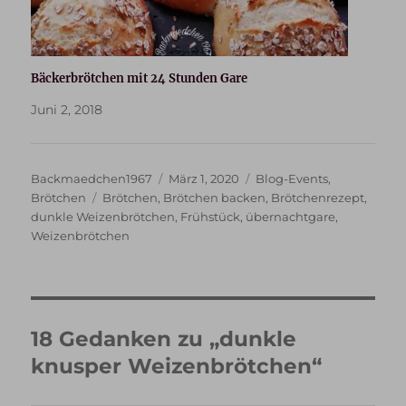
Bäckerbrötchen mit 24 Stunden Gare
Juni 2, 2018
Autor
Veröffentlicht
Kategorien
Backmaedchen1967
März 1, 2020
Blog-Events
,
Schlagwörter
am
Brötchen
Brötchen
,
Brötchen backen
,
Brötchenrezept
,
dunkle Weizenbrötchen
,
Frühstück
,
übernachtgare
,
Weizenbrötchen
18 Gedanken zu „dunkle
knusper Weizenbrötchen“