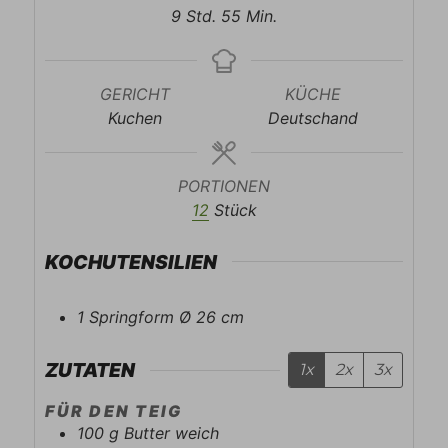
Stunden
Minuten
9
Std.
55
Min.
GERICHT
KÜCHE
Kuchen
Deutschand
PORTIONEN
12
Stück
KOCHUTENSILIEN
1 Springform Ø 26 cm
ZUTATEN
1x
2x
3x
FÜR DEN TEIG
100
g
Butter weich