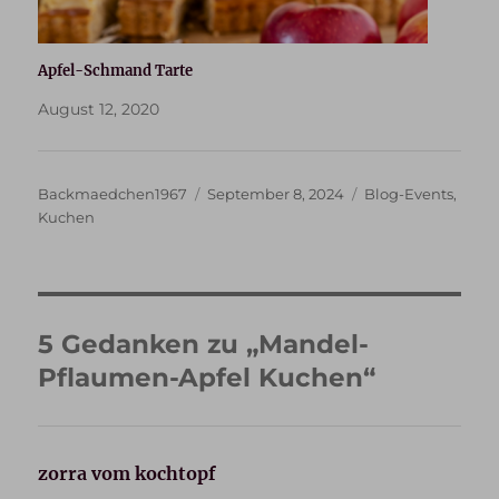
Apfel-Schmand Tarte
August 12, 2020
Autor
Veröffentlicht
Kategorien
Backmaedchen1967
September 8, 2024
Blog-Events
,
am
Kuchen
5 Gedanken zu „Mandel-
Pflaumen-Apfel Kuchen“
zorra vom kochtopf
sagt: