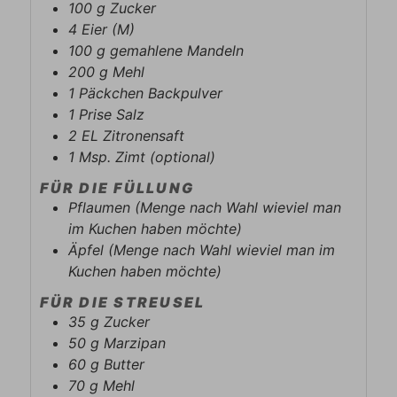
100
g
Zucker
4
Eier (M)
100
g
gemahlene Mandeln
200
g
Mehl
1
Päckchen
Backpulver
1
Prise
Salz
2
EL
Zitronensaft
1
Msp.
Zimt (optional)
FÜR DIE FÜLLUNG
Pflaumen (Menge nach Wahl wieviel man
im Kuchen haben möchte)
Äpfel (Menge nach Wahl wieviel man im
Kuchen haben möchte)
FÜR DIE STREUSEL
35
g
Zucker
50
g
Marzipan
60
g
Butter
70
g
Mehl