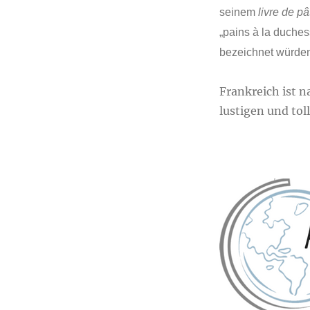
seinem
livre de pâ
„pains à la duches
bezeichnet würde
Frankreich ist n
lustigen und to