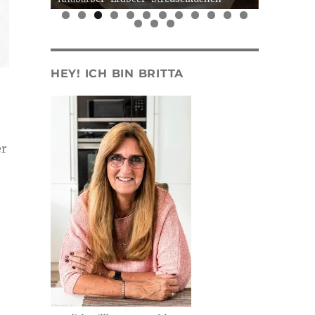
0
1
2
3
4
5
HEY! ICH BIN BRITTA
er