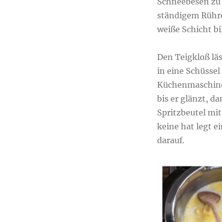
Schneebesen zu 
ständigem Rühre
weiße Schicht bi
Den Teigkloß lä
in eine Schüssel
Küchenmaschine 
bis er glänzt, da
Spritzbeutel mit
keine hat legt e
darauf.