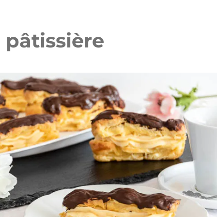
 pâtissière
iramisu Torte
Rhabarber-Erdbeer-Streuselkuc