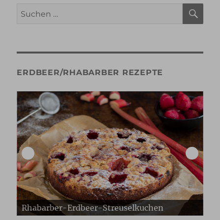
SU
Suche
nach:
ERDBEER/RHABARBER REZEPTE
Erdbeer Gugelhupf
Er