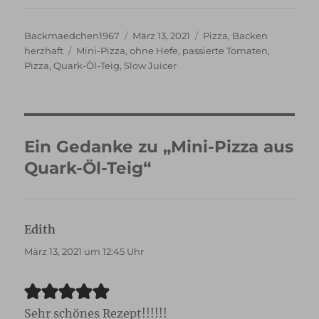
Autor
Veröffentlicht
Kategorien
Backmaedchen1967
März 13, 2021
Pizza
,
Backen
Schlagwörter
am
herzhaft
Mini-Pizza
,
ohne Hefe
,
passierte Tomaten
,
Pizza
,
Quark-Öl-Teig
,
Slow Juicer
Ein Gedanke zu „Mini-Pizza aus
Quark-Öl-Teig“
Edith
sagt:
März 13, 2021 um 12:45 Uhr
Sehr schönes Rezept!!!!!!