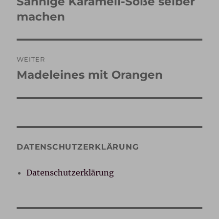
Sahnige Karamell-Soße selber
Vorheriger
Beitrag:
machen
WEITER
Madeleines mit Orangen
Nächster
Beitrag:
DATENSCHUTZERKLÄRUNG
Datenschutzerklärung