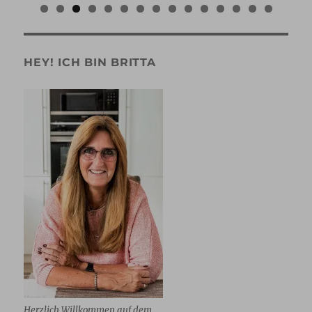
0
1
2
3
4
5
HEY! ICH BIN BRITTA
Herzlich Willkommen auf dem