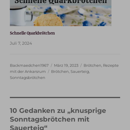
Schnelle Quarkbrötchen
Juli 7, 2024
Autor
Veröffentlicht
Kategorien
Backmaedchen1967
März 19, 2023
Brötchen
,
Rezepte
Schlagwörter
am
mit der Ankarsrum
Brötchen
,
Sauerteig
,
Sonntagsbrötchen
10 Gedanken zu „knusprige
Sonntagsbrötchen mit
Sauerteig“