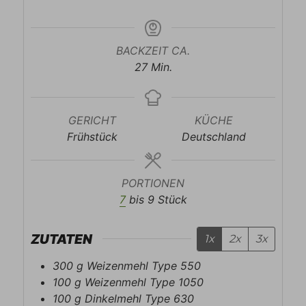
BACKZEIT CA.
Minuten
27
Min.
GERICHT
KÜCHE
Frühstück
Deutschland
PORTIONEN
7
bis 9 Stück
ZUTATEN
1x
2x
3x
300
g
Weizenmehl Type 550
100
g
Weizenmehl Type 1050
100
g
Dinkelmehl Type 630