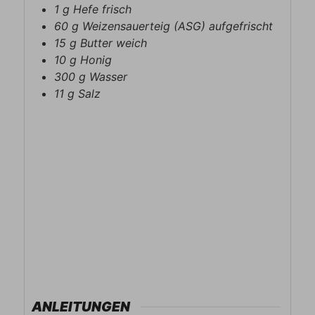
1
g
Hefe frisch
60
g
Weizensauerteig (ASG) aufgefrischt
15
g
Butter weich
10
g
Honig
300
g
Wasser
11
g
Salz
ANLEITUNGEN