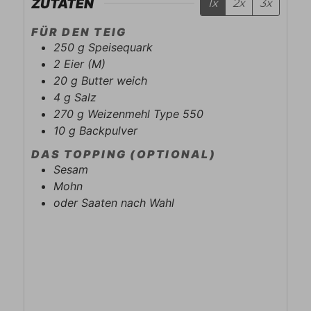
ZUTATEN
1x
2x
3x
FÜR DEN TEIG
250
g
Speisequark
2
Eier (M)
20
g
Butter weich
4
g
Salz
270
g
Weizenmehl Type 550
10
g
Backpulver
DAS TOPPING (OPTIONAL)
Sesam
Mohn
oder Saaten nach Wahl