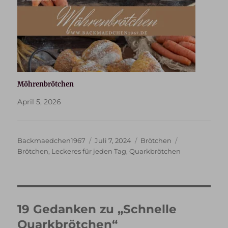
Möhrenbrötchen
April 5, 2026
Autor
Veröffentlicht
Kategorien
Schlagwörter
Backmaedchen1967
Juli 7, 2024
Brötchen
am
Brötchen
,
Leckeres für jeden Tag
,
Quarkbrötchen
19 Gedanken zu „Schnelle
Quarkbrötchen“