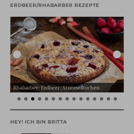
ERDBEER/RHABARBER REZEPTE
Erdbeer Gugelhupf
Er
0
1
2
3
4
5
HEY! ICH BIN BRITTA