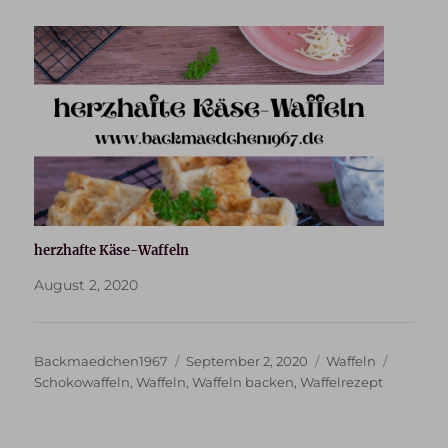
herzhafte Käse-Waffeln
August 2, 2020
Autor
Veröffentlicht
Kategorien
Schlagw
Backmaedchen1967
September 2, 2020
Waffeln
am
Schokowaffeln
,
Waffeln
,
Waffeln backen
,
Waffelrezept