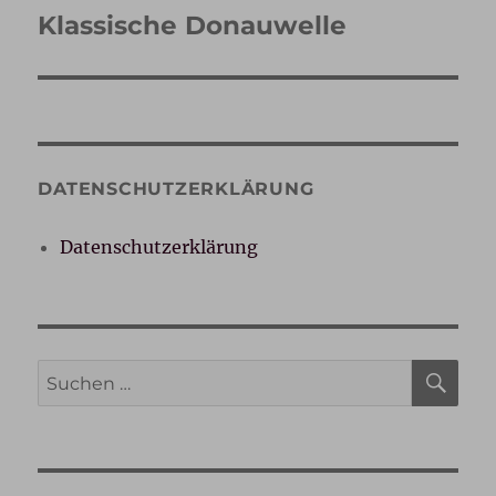
Klassische Donauwelle
Nächster
Beitrag:
DATENSCHUTZERKLÄRUNG
Datenschutzerklärung
SU
Suche
nach: