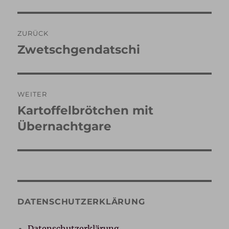
Beitragsnavigation
ZURÜCK
Zwetschgendatschi
Vorheriger
Beitrag:
WEITER
Kartoffelbrötchen mit
Nächster
Beitrag:
Übernachtgare
DATENSCHUTZERKLÄRUNG
Datenschutzerklärung