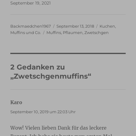
September 19, 2021
Autor
Veröffentlicht
Kategorien
Backmaedchen1967
September 13, 2018
Kuchen
,
Schlagwörter
am
Muffins und Co.
Muffins
,
Pflaumen
,
Zwetschgen
2 Gedanken zu
„Zwetschgenmuffins“
Karo
sagt:
September 10, 2019 um 22:03 Uhr
Wow! Vielen lieben Dank für das leckere