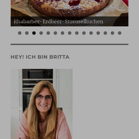
Erdbeer Gugelhupf
Er
0
1
2
3
4
5
HEY! ICH BIN BRITTA