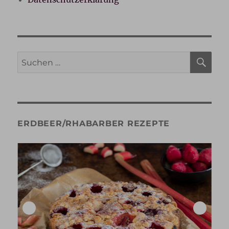
SU
Suche
nach:
ERDBEER/RHABARBER REZEPTE