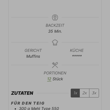
BACKZEIT
Minuten
35
Min.
GERICHT
KÜCHE
Muffins
*****
PORTIONEN
12
Stück
ZUTATEN
1x
2x
3x
FÜR DEN TEIG
300
g
Mehl Type 550