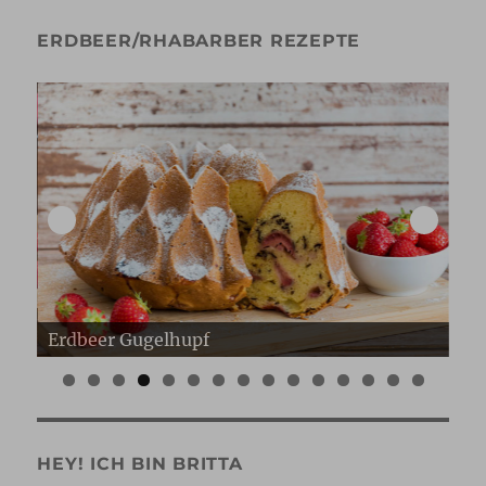
ERDBEER/RHABARBER REZEPTE
Erdbeer Gugelhupf
Er
0
1
2
3
4
5
HEY! ICH BIN BRITTA