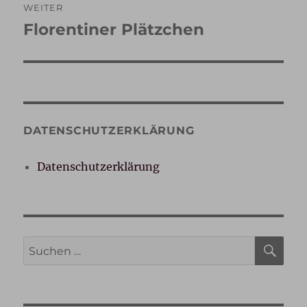
WEITER
Florentiner Plätzchen
Nächster
Beitrag:
DATENSCHUTZERKLÄRUNG
Datenschutzerklärung
SU
Suche
nach: