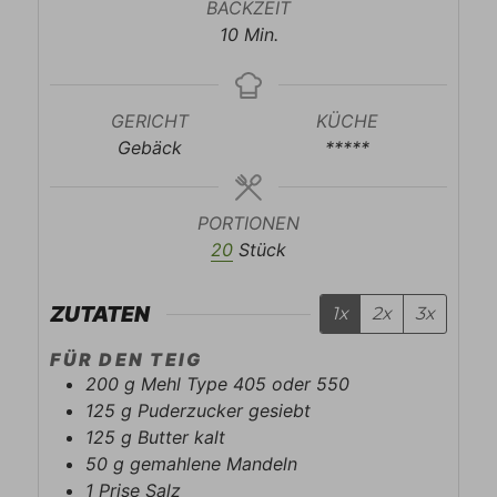
BACKZEIT
Minuten
10
Min.
GERICHT
KÜCHE
Gebäck
*****
PORTIONEN
20
Stück
ZUTATEN
1x
2x
3x
FÜR DEN TEIG
200
g
Mehl Type 405 oder 550
125
g
Puderzucker gesiebt
125
g
Butter kalt
50
g
gemahlene Mandeln
1
Prise
Salz