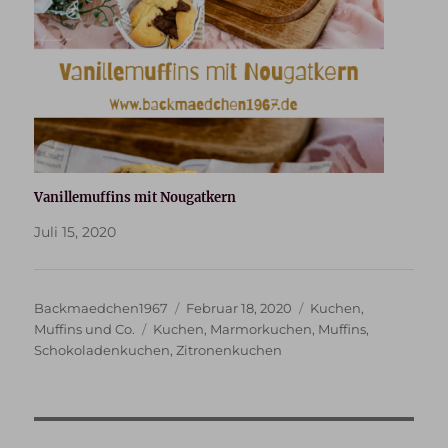
Vanillemuffins mit Nougatkern
Juli 15, 2020
Autor
Veröffentlicht
Kategorien
Backmaedchen1967
Februar 18, 2020
Kuchen
,
Schlagwörter
am
Muffins und Co.
Kuchen
,
Marmorkuchen
,
Muffins
,
Schokoladenkuchen
,
Zitronenkuchen