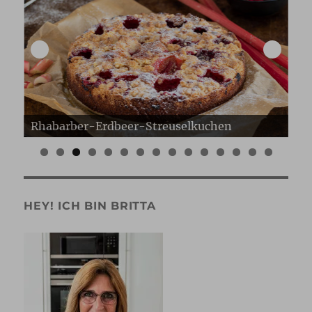
Erdbeer Gugelhupf
Er
0
1
2
3
4
5
HEY! ICH BIN BRITTA