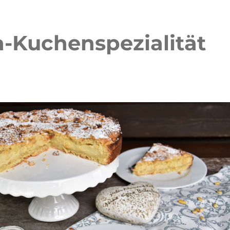
a-Kuchenspezialität
iramisu Torte
Rhabarber-Erdbeer-Streuselkuc