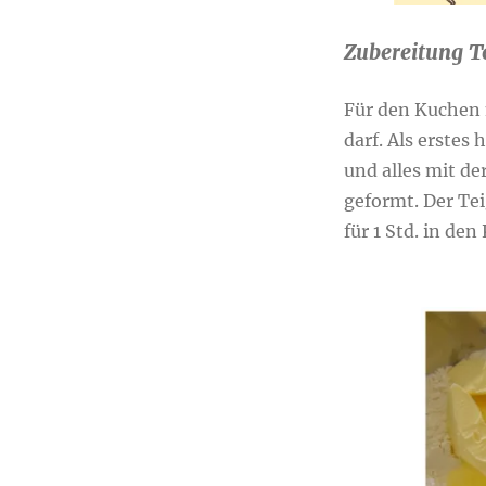
Zubereitung T
Für den Kuchen 
darf. Als erstes
und alles mit de
geformt. Der Te
für 1 Std. in de