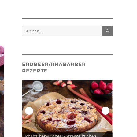
SUCHEN
Suche
nach:
ERDBEER/RHABARBER
REZEPTE
Rhabarber-Erdbeer-Streuselkuchen
Erdbeer G