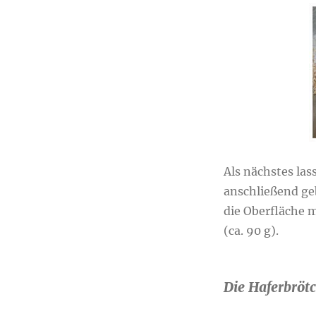
Als nächstes las
anschließend geb
die Oberfläche m
(ca. 90 g).
Die Haferbröt