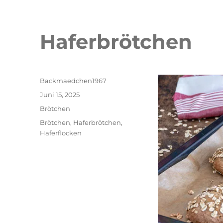
Haferbrötchen
Autor
Backmaedchen1967
Veröffentlicht
Juni 15, 2025
am
Kategorien
Brötchen
Schlagwörter
Brötchen
,
Haferbrötchen
,
Haferflocken
Double Erdbeer Eclairs
schneller