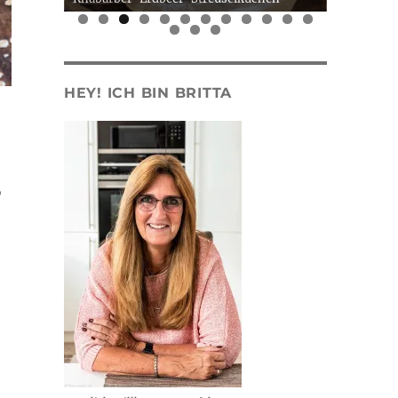
0
1
2
3
4
5
HEY! ICH BIN BRITTA
,