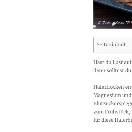
Seiteninhalt
Hast du Lust au
dann solltest du
Haferflocken ent
Magnesium und Z
Blutzuckerspiege
zum Frühstück,
für diese Haferb